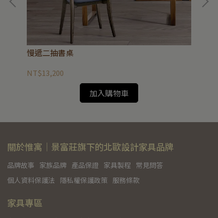
慢遞二抽書桌
文
NT$13,200
NT
加入購物車
關於惟寓｜景富莊旗下的北歐設計家具品牌
品牌故事
家族品牌
產品保證
家具製程
常見問答
個人資料保護法
隱私權保護政策
服務條款
家具專區