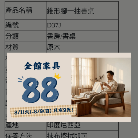
產品名稱
錐形腳一抽書桌
編號
D37J
分類
書房/書桌
材質
原木
材質說明
100%柚木
寬度(公分)
110
深度(公分)
60
高度(公分)
75
顏色
柚木色
品牌
惟寓設計傢俬WayCASA
產地
印度尼西亞
保養方法
抹布擦拭即可