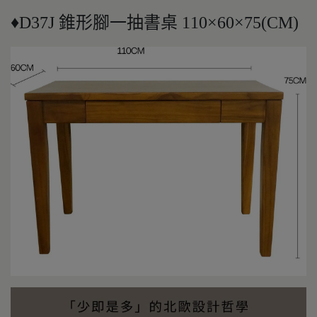
♦D37J 錐形腳一抽書桌 110×60×75(CM)