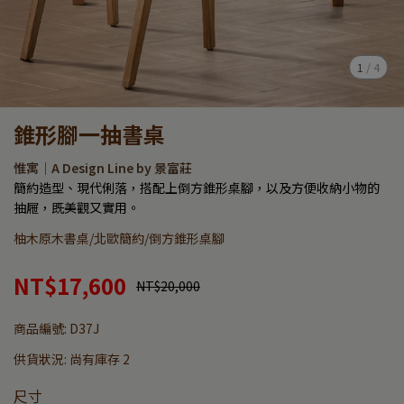
1
/
4
錐形腳一抽書桌
惟寓｜A Design Line by 景富莊
簡約造型、現代俐落，搭配上倒方錐形桌腳，以及方便收納小物的
抽屜，既美觀又實用。
柚木原木書桌/北歐簡約/倒方錐形桌腳
NT$17,600
NT$20,000
商品編號:
D37J
供貨狀況:
尚有庫存 2
尺寸