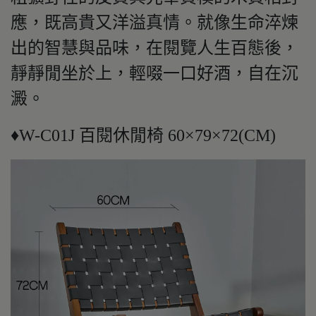
應，既高貴又洋溢真情。就像生命淬煉
出的智慧與品味，在閱覽人生百態後，
靜靜閒坐於上，輕啜一口好酒，自在沉
澱。
♦W-C01J 百閱休閒椅 60×79×72(CM)