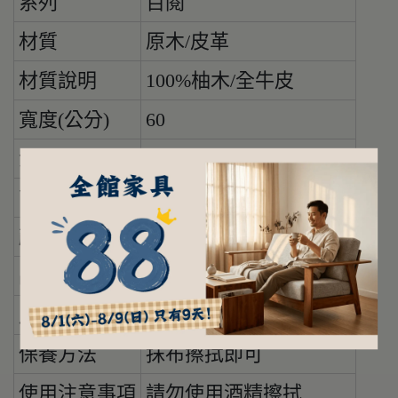
系列
百閱
材質
原木/皮革
材質說明
100%柚木/全牛皮
寬度(公分)
60
深度(公分)
79
高度(公分)
72
顏色
柚木色/牛皮:黑色
品牌
惟寓設計傢俬WayCASA
產地
印度尼西亞
保養方法
抹布擦拭即可
使用注意事項
請勿使用酒精擦拭