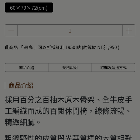
60×79×72(cm)
此商品 「 最高 」可以折抵紅利
1950
點 (約等於
NT$1,950
)
商品介紹
規格說明
訂購及運送方式
商品介紹
採用百分之百柚木原木骨架、全牛皮手
工編織而成的百閱休閒椅，線條流暢、
精緻細膩。
粗獷野性的皮質與光華質樸的木質相對