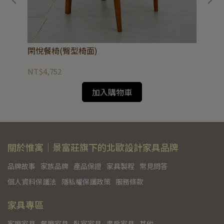
閑悅餐椅(臀型椅面)
和逸
NT$4,752
NT
加入購物車
關於惟寓｜景富莊旗下的北歐設計家具品牌
品牌故事
家族品牌
產品保證
家具製程
常見問答
個人資料保護法
隱私權保護政策
服務條款
家具專區
客廳家具
餐廳家具
臥室家具
書房家具
其他