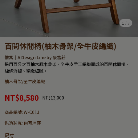
1
/
3
百閱休閒椅(柚木骨架/全牛皮編織)
惟寓｜A Design Line by 景富莊
採用百分之百柚木原木骨架、全牛皮手工編織而成的百閱休閒椅，
線條流暢、精緻細膩。
柚木骨架/全牛皮編織
NT$8,580
NT$13,000
商品編號:
W-C01J
供貨狀況:
尚有庫存
尺寸