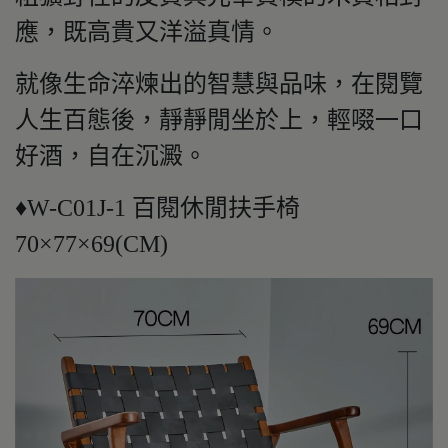
應，既高貴又洋溢真情。
就像生命淬煉出的智慧與品味，在閱覽
人生百態後，靜靜閒坐於上，輕啜一口
好酒，自在沉澱。
♦W-C01J-1 百閱休閒扶手椅
70×77×69(CM)