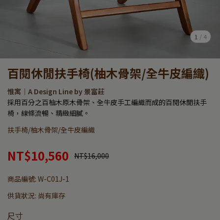
1
/
4
百閱休閒扶手椅(柚木骨架/全牛皮編織)
惟寓｜A Design Line by 景富莊
採用百分之百柚木原木骨架、全牛皮手工編織而成的百閱休閒扶手
椅，線條流暢、精緻細膩。
扶手椅/柚木骨架/全牛皮編織
NT$10,560
NT$16,000
商品編號:
W-C01J-1
供貨狀況:
尚有庫存
尺寸