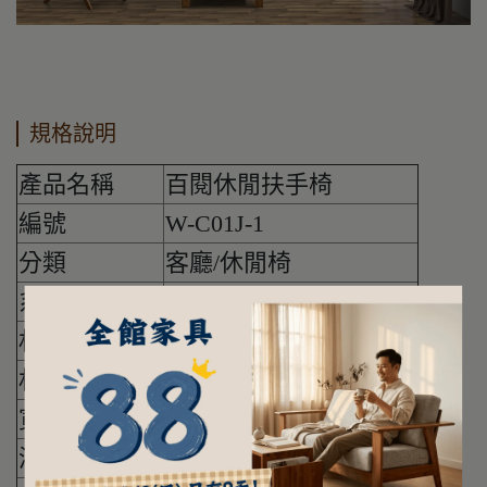
規格說明
產品名稱
百閱休閒扶手椅
編號
W-C01J-1
分類
客廳/休閒椅
系列
百閱
材質
原木/皮革
材質說明
100%柚木/全牛皮
寬度(公分)
70
深度(公分)
77