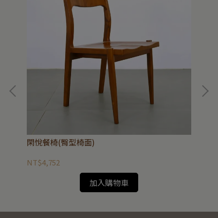
閑悅餐椅(臀型椅面)
和逸
NT$4,752
NT
加入購物車