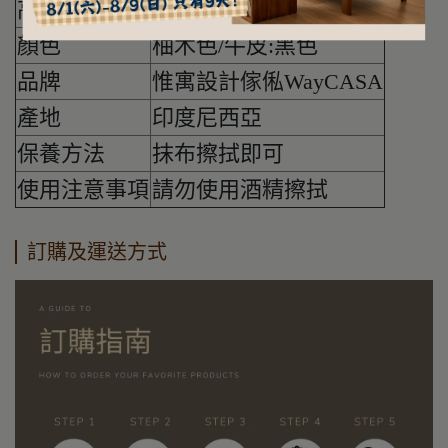
高度(公分)
69
顏色
柚木色/牛皮:黑色
品牌
惟寓設計傢俬WayCASA
產地
印度尼西亞
保養方法
抹布擦拭即可
使用注意事項
請勿使用酒精擦拭
訂購及運送方式