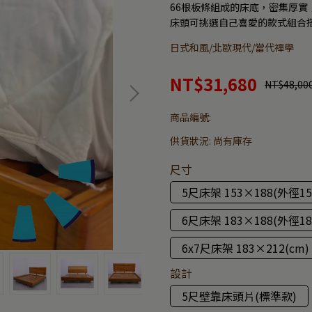
66根板條組成的床底，密集厚實
床頭可挑選自己喜愛的款式組合
日式和風/北歐現代/當代禪學
NT$31,680
NT$48,00
商品編號:
供貨狀況:
尚有庫存
尺寸
5尺床架 153×188(外徑15
6尺床架 183×188(外徑187
6x7尺床架 183×212(cm)
設計
5尺壁靠床頭片(標準款)