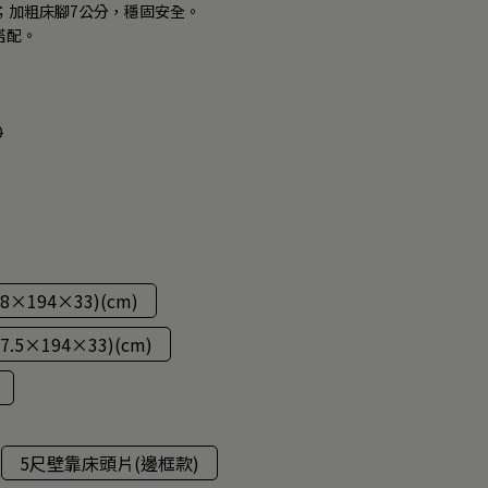
；加粗床腳7公分，穩固安全。
搭配。
0
8×194×33)(cm)
.5×194×33)(cm)
5尺壁靠床頭片(邊框款)