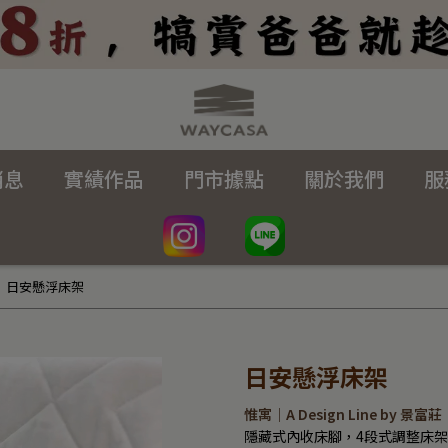
消息
實績作品
門市據點
關於我們
服
日安懸浮床架
日安懸浮床架
惟寓｜A Design Line by 景富莊
隱藏式內收床腳，4段式調整床