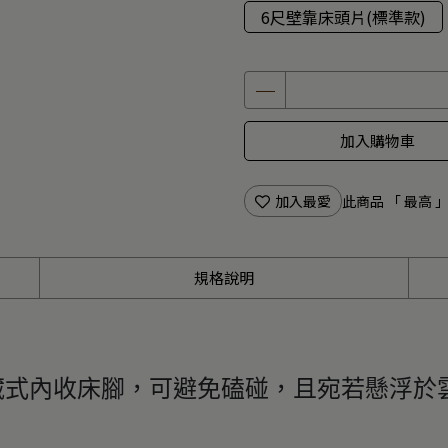
6尺壁靠床頭片(標準款)
加入購物車
加入最愛
此商品 「 最高
規格說明
藏式內收床腳，可避免磕碰，且宛若懸浮於
。