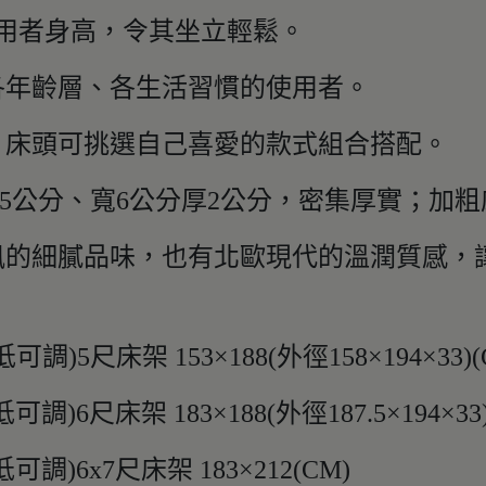
用者身高，令其坐立輕鬆。
各年齡層、各生活習慣的使用者。
，床頭可挑選自己喜愛的款式組合搭配。
.5公分、寬6公分厚2公分，密集厚實；加
風的細膩品味，也有北歐現代的溫潤質感，
可調)5尺床架 153×188(外徑158×194×33)(
調)6尺床架 183×188(外徑187.5×194×33)
可調)6x7尺床架 183×212(CM)