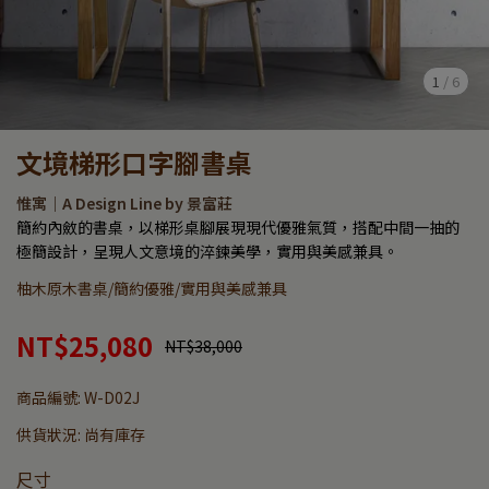
1
/
6
文境梯形口字腳書桌
惟寓｜A Design Line by 景富莊
簡約內斂的書桌，以梯形桌腳展現現代優雅氣質，搭配中間一抽的
極簡設計，呈現人文意境的淬鍊美學，實用與美感兼具。
柚木原木書桌/簡約優雅/實用與美感兼具
NT$25,080
NT$38,000
商品編號:
W-D02J
供貨狀況:
尚有庫存
尺寸