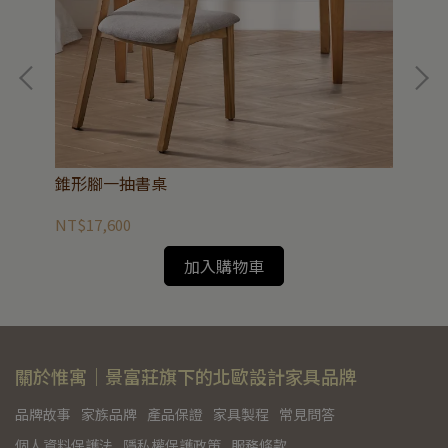
錐形腳一抽書桌
慢
NT$17,600
NT
加入購物車
關於惟寓｜景富莊旗下的北歐設計家具品牌
品牌故事
家族品牌
產品保證
家具製程
常見問答
個人資料保護法
隱私權保護政策
服務條款