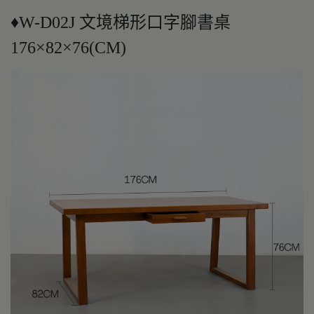
♦W-D02J 文境梯形口字腳書桌
176×82×76(CM)