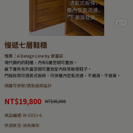
1
/
7
慢遞七層鞋櫃
惟寓｜A Design Line by 景富莊
現代簡約的鞋櫃，內有6層空間可置放。
最下層另有外露空間可置放室內拖等輕便鞋子。
門板採用可透氣式板條，可保櫃內空氣流通，不潮濕、不發臭。
隔層可拆卸/透氣板條設計
NT$19,800
NT$30,000
商品編號:
W-E03J-6
供貨狀況:
尚有庫存