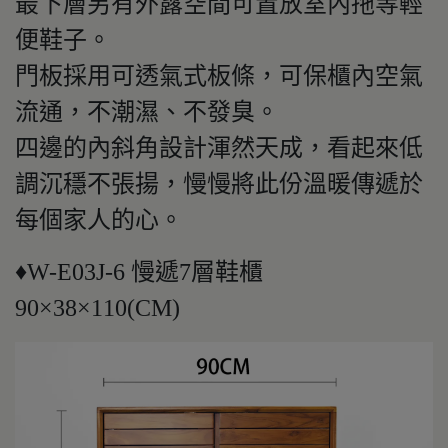
最下層另有外露空間可置放室內拖等輕
便鞋子。
門板採用可透氣式板條，可保櫃內空氣
流通，不潮濕、不發臭。
四邊的內斜角設計渾然天成，看起來低
調沉穩不張揚，慢慢將此份溫暖傳遞於
每個家人的心。
♦W-E03J-6 慢遞7層鞋櫃
90×38×110(CM)