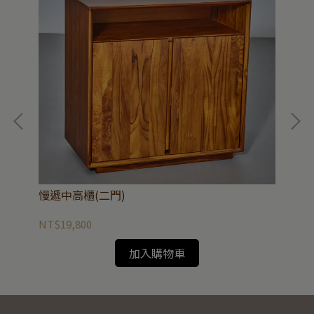
慢
慢遞中高櫃(二門)
NT
NT$19,800
加入購物車