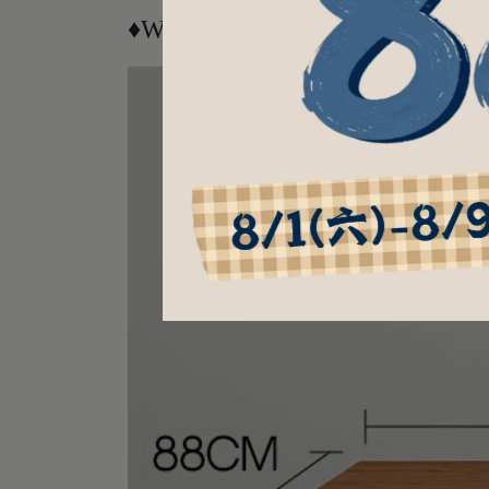
♦W-T02J-1 慢遞餐桌 171×88×75