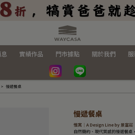
消息
實績作品
門市據點
關於我們
服
慢遞餐桌
慢遞餐桌
惟寓｜A Design Line by 景富莊
自然簡約、現代質感的慢遞餐桌