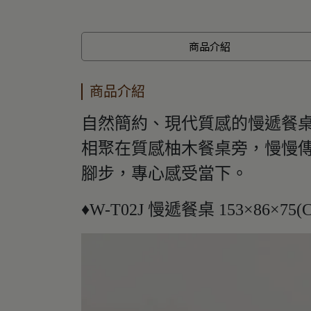
商品介紹
商品介紹
自然簡約、現代質感的慢遞餐
相聚在質感柚木餐桌旁，慢慢
腳步，專心感受當下。
♦W-T02J 慢遞餐桌 153×86×75(