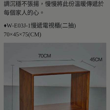
調沉穩不張揚，慢慢將此份溫暖傳遞於
每個家人的心。
♦W-E03J-1慢遞電視櫃(二抽)
70×45×75(CM)