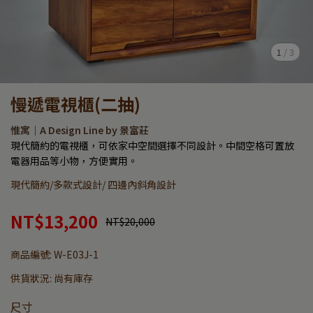
1
/
3
慢遞電視櫃(二抽)
惟寓｜A Design Line by 景富莊
現代簡約的電視櫃，可依家中空間選擇不同設計。中間空格可置放
電器用品等小物，方便實用。
現代簡約/多款式設計/ 四邊內斜角設計
NT$13,200
NT$20,000
商品編號:
W-E03J-1
供貨狀況:
尚有庫存
尺寸