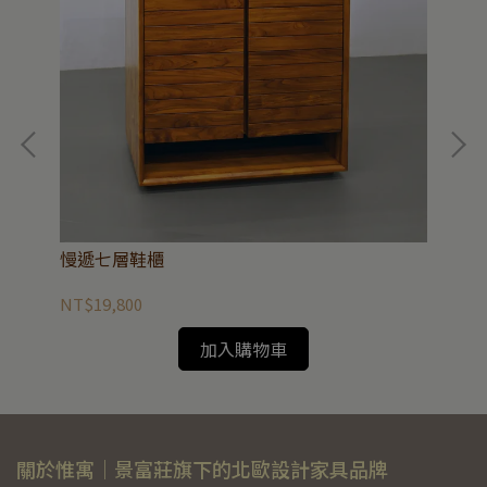
慢遞七層鞋櫃
慢
NT$19,800
NT
加入購物車
關於惟寓｜景富莊旗下的北歐設計家具品牌