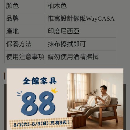
顏色
柚木色
品牌
惟寓設計傢俬WayCASA
產地
印度尼西亞
保養方法
抹布擦拭即可
使用注意事項
請勿使用酒精擦拭
訂購及運送方式