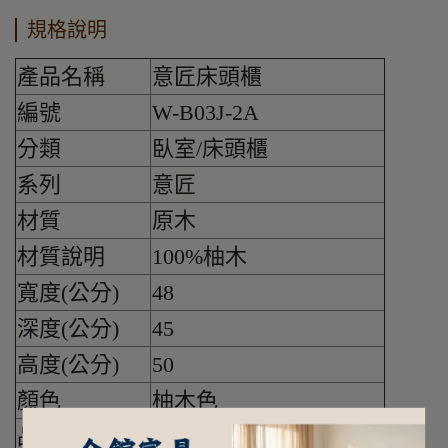
規格說明
產品名稱
意匠床頭櫃
編號
W-B03J-2A
分類
臥室/床頭櫃
系列
意匠
材質
原木
材質說明
100%柚木
寬度(公分)
48
深度(公分)
45
高度(公分)
50
顏色
柚木色
品牌
惟寓設計傢俬WayCASA