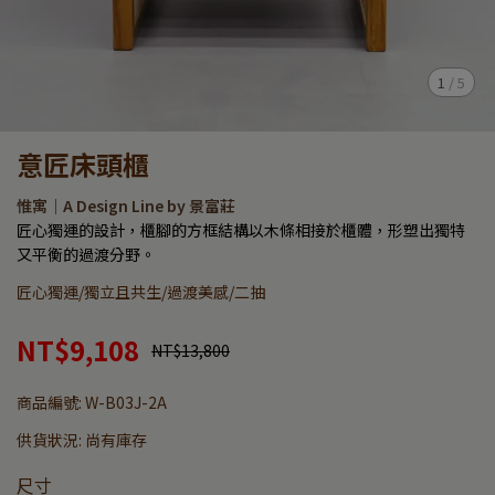
1
/
5
意匠床頭櫃
惟寓｜A Design Line by 景富莊
匠心獨運的設計，櫃腳的方框結構以木條相接於櫃體，形塑出獨特
又平衡的過渡分野。
匠心獨運/獨立且共生/過渡美感/二抽
NT$9,108
NT$13,800
商品編號:
W-B03J-2A
供貨狀況:
尚有庫存
尺寸