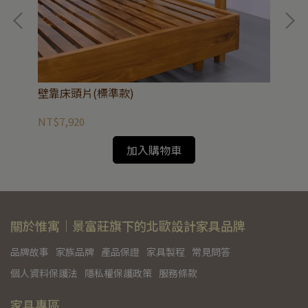
壁靠床頭片(標準款)
壁
NT$7,920
NT
加入購物車
關於惟寓｜景富莊旗下的北歐設計家具品牌
品牌故事
家族品牌
產品保證
家具製程
常見問答
個人資料保護法
隱私權保護政策
服務條款
家具專區