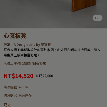
1
/
7
心箋板凳
惟寓｜A Design Line by 景富莊
符合人體工學臀型設計的兩片木頭，由外而內傾斜拼接而成，讓人
乘坐其上感到相當舒適。
人體工學/臀型設計/自在舒適
NT$14,520
NT$22,000
商品編號:
W-C07J
供貨狀況:
尚有庫存
尺寸