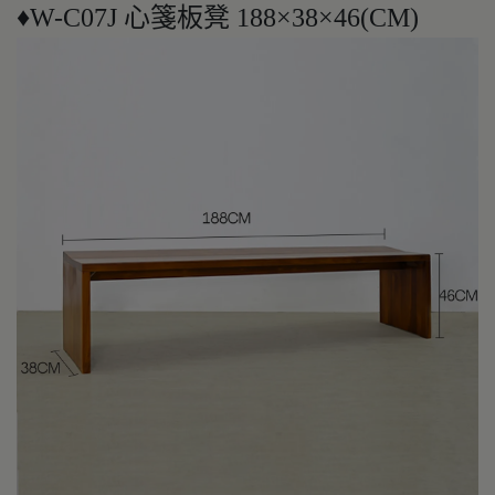
♦W-C07J 心箋板凳 188×38×46(CM)