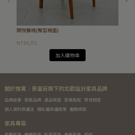
閑悅餐椅(臀型椅面)
和逸
NT$4,752
NT
加入購物車
關於惟寓｜景富莊旗下的北歐設計家具品牌
品牌故事
家族品牌
產品保證
家具製程
常見問答
個人資料保護法
隱私權保護政策
服務條款
家具專區
客廳家具
餐廳家具
臥室家具
書房家具
其他