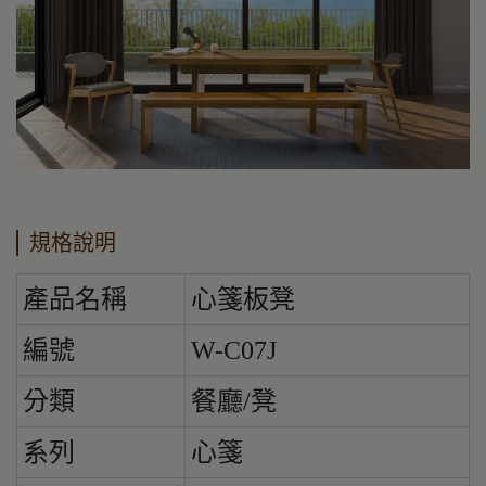
規格說明
產品名稱
心箋板凳
編號
W-C07J
分類
餐廳/凳
系列
心箋