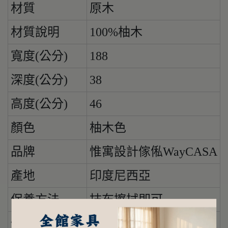
材質
原木
材質說明
100%柚木
寬度(公分)
188
深度(公分)
38
高度(公分)
46
顏色
柚木色
品牌
惟寓設計傢俬WayCASA
產地
印度尼西亞
保養方法
抹布擦拭即可
使用注意事項
請勿使用酒精擦拭