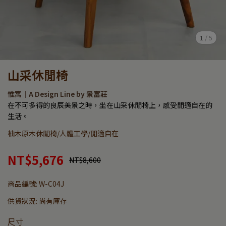
1
/
5
山采休閒椅
惟寓｜A Design Line by 景富莊
在不可多得的良辰美景之時，坐在山采休閒椅上，感受閒適自在的
生活。
柚木原木休閒椅/人體工學/閒適自在
NT$5,676
NT$8,600
商品編號:
W-C04J
供貨狀況:
尚有庫存
尺寸