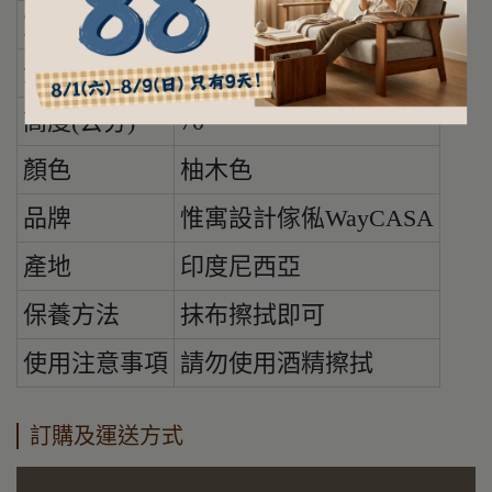
寬度(公分)
55
深度(公分)
61
高度(公分)
70
顏色
柚木色
品牌
惟寓設計傢俬WayCASA
產地
印度尼西亞
保養方法
抹布擦拭即可
使用注意事項
請勿使用酒精擦拭
訂購及運送方式