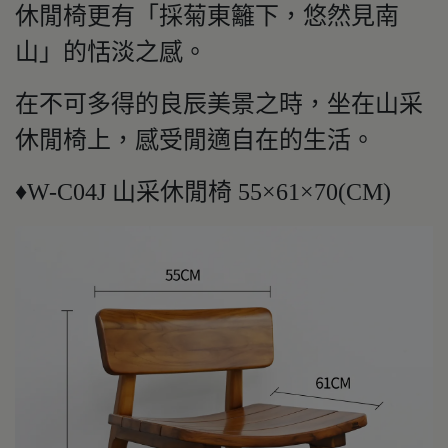
休閒椅更有「採菊東籬下，悠然見南
山」的恬淡之感。
在不可多得的良辰美景之時，坐在山采
休閒椅上，感受閒適自在的生活。
♦W-C04J 山采休閒椅 55×61×70(CM)