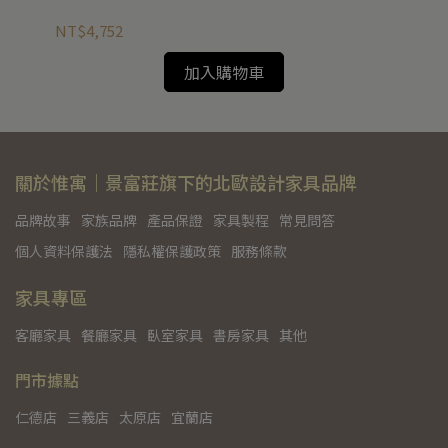
NT$4,752
NT
加入購物車
關於惟寓｜景富莊旗下的北歐設計家具品牌
品牌故事
家族品牌
產品保證
家具製程
常見問答
個人資料保護法
隱私權保護政策
服務條款
家具專區
客廳家具
餐廳家具
臥室家具
書房家具
其他
門市據點
仁德店
三義店
太原店
宜蘭店