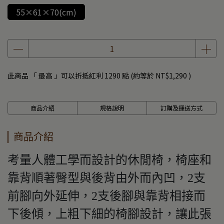
55×61×70(cm)
此商品 「 最高 」可以折抵紅利
1290
點 (約等於
NT$1,290
)
商品介紹
規格說明
訂購及運送方式
商品介紹
考量人體工學而設計的休閒椅，椅座和
靠背順著臀型與後背由外而內凹，2支
前腳向外延伸，2支後腳與靠背相接而
下後傾，上粗下細的椅腳設計，讓此張