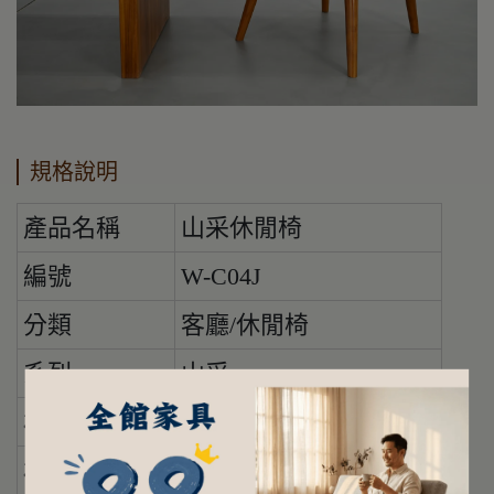
規格說明
產品名稱
山采休閒椅
編號
W-C04J
分類
客廳/休閒椅
系列
山采
材質
原木
材質說明
100%柚木