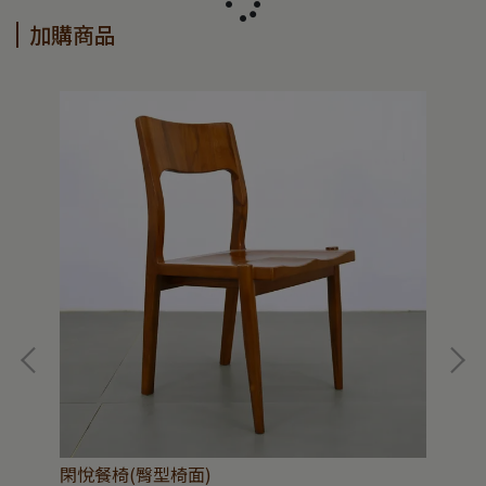
加購商品
閑悅餐椅(臀型椅面)
和逸