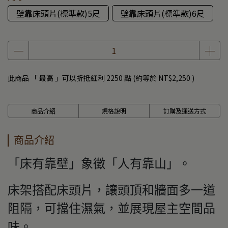
壁靠床頭片(標準款)5尺
壁靠床頭片(標準款)6尺
此商品 「 最高 」可以折抵紅利
2250
點 (約等於
NT$2,250
)
商品介紹
規格說明
訂購及運送方式
商品介紹
「床有靠壁」象徵「人有靠山」。
床架搭配床頭片，讓頭頂和牆面多一道
阻隔，可擋住濕氣，並展現屋主空間品
味。