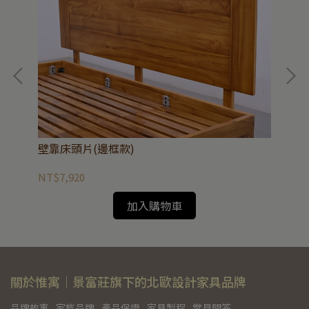
壁靠床頭片(邊框款)
夏
NT$7,920
NT
加入購物車
關於惟寓｜景富莊旗下的北歐設計家具品牌
品牌故事
家族品牌
產品保證
家具製程
常見問答