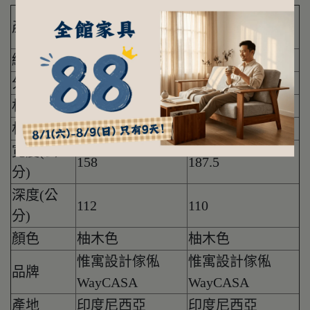
壁靠床頭片(標準
壁靠床頭片(標準
產品名稱
款)5尺
款)6尺
編號
W-B08J-A1
W-B08J-B1
分類
臥室/床
臥室/床
材質
原木
原木
材質說明
100%柚木
100%柚木
寬度(公
158
187.5
分)
深度(公
112
110
分)
顏色
柚木色
柚木色
惟寓設計傢俬
惟寓設計傢俬
品牌
WayCASA
WayCASA
產地
印度尼西亞
印度尼西亞