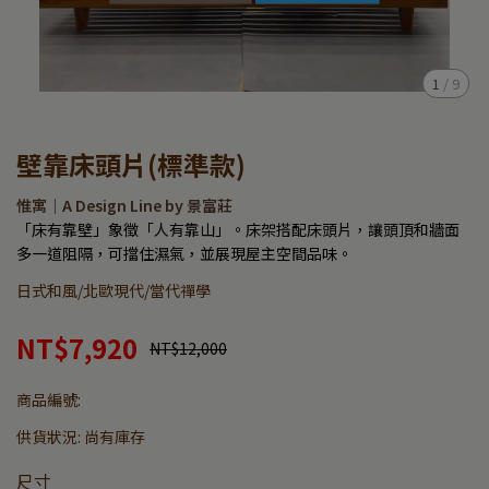
1
/
9
壁靠床頭片(標準款)
惟寓｜A Design Line by 景富莊
「床有靠壁」象徵「人有靠山」。床架搭配床頭片，讓頭頂和牆面
多一道阻隔，可擋住濕氣，並展現屋主空間品味。
日式和風/北歐現代/當代禪學
NT$7,920
NT$12,000
商品編號:
供貨狀況:
尚有庫存
尺寸