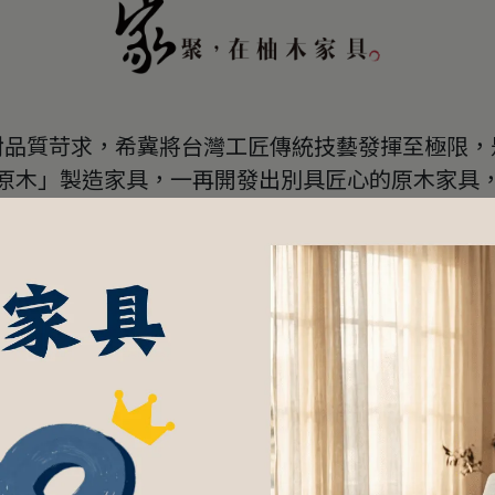
對品質苛求，希冀將台灣工匠傳統技藝發揮至極限，
原木」製造家具，一再開發出別具匠心的原木家具
了世代的情感和記憶，每一次的觸摸都能夠喚醒那最
飯、看書、喝茶、聊天，滿滿又濃烈的家常記憶立刻
當您擁有景富莊柚木家具，就如同擁有傳家寶般，
在世世代代的家聚中，代代相傳。