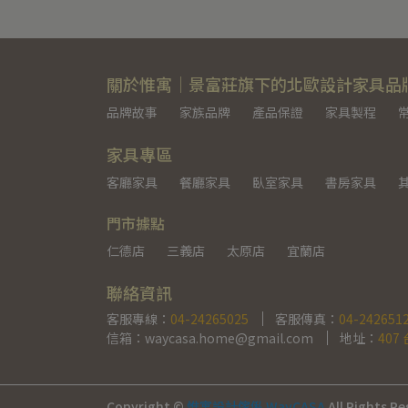
關於惟寓｜景富莊旗下的北歐設計家具品
品牌故事
家族品牌
產品保證
家具製程
家具專區
客廳家具
餐廳家具
臥室家具
書房家具
門市據點
仁德店
三義店
太原店
宜蘭店
聯絡資訊
客服專線：
04-24265025
客服傳真：
04-242651
信箱：waycasa.home@gmail.com
地址：
407
Copyright ©
惟寓設計傢俬 WayCASA
All Rights Re