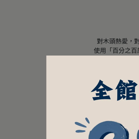
對木頭熱愛，
使用「百分之百
 木頭乘載
無論是吃