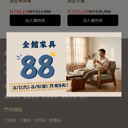
意匠床頭櫃
意匠斗櫃
NT$9,108
NT$13,800
NT$23,100
NT$35,000
加入購物車
加入購物車
關於惟寓｜景富莊旗下的北歐設計家具品牌
品牌故事
家族品牌
產品保證
家具製程
常見問答
個人資料保護法
隱私權保護政策
服務條款
家具專區
客廳家具
餐廳家具
臥室家具
書房家具
其他
門市據點
仁德店
三義店
太原店
宜蘭店