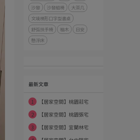
沙發
沙發組椅
大茶几
文境梯形口字型書桌
舒弧扶手椅
柚木
日安
懸浮床
最新文章
1
【居家空間】桃園莊宅
2
【居家空間】桃園張宅
3
【居家空間】宜蘭林宅