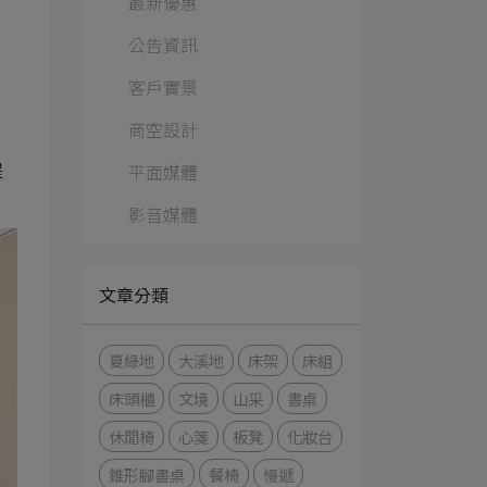
最新優惠
公告資訊
客戶實景
商空設計
平面媒體
提
影音媒體
文章分類
夏綠地
大溪地
床架
床組
床頭櫃
文境
山采
書桌
休閒椅
心箋
板凳
化妝台
錐形腳書桌
餐椅
慢遞