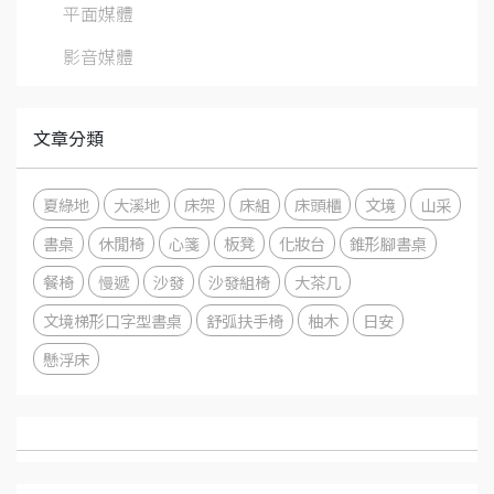
平面媒體
影音媒體
文章分類
夏綠地
大溪地
床架
床組
床頭櫃
文境
山采
書桌
休閒椅
心箋
板凳
化妝台
錐形腳書桌
餐椅
慢遞
沙發
沙發組椅
大茶几
文境梯形口字型書桌
舒弧扶手椅
柚木
日安
懸浮床